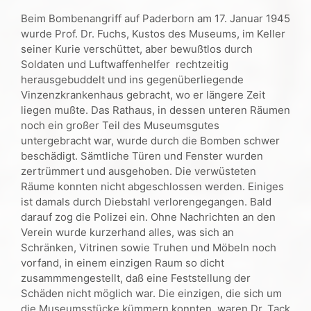
Beim Bombenangriff auf Paderborn am 17. Januar 1945
wurde Prof. Dr. Fuchs, Kustos des Museums, im Keller
seiner Kurie verschüttet, aber bewußtlos durch
Soldaten und Luftwaffenhelfer rechtzeitig
herausgebuddelt und ins gegenüberliegende
Vinzenzkrankenhaus gebracht, wo er längere Zeit
liegen mußte. Das Rathaus, in dessen unteren Räumen
noch ein großer Teil des Museumsgutes
untergebracht war, wurde durch die Bomben schwer
beschädigt. Sämtliche Türen und Fenster wurden
zertrümmert und ausgehoben. Die verwüsteten
Räume konnten nicht abgeschlossen werden. Einiges
ist damals durch Diebstahl verlorengegangen. Bald
darauf zog die Polizei ein. Ohne Nachrichten an den
Verein wurde kurzerhand alles, was sich an
Schränken, Vitrinen sowie Truhen und Möbeln noch
vorfand, in einem einzigen Raum so dicht
zusammmengestellt, daß eine Feststellung der
Schäden nicht möglich war. Die einzigen, die sich um
die Museumsstücke kümmern konnten, waren Dr. Tack