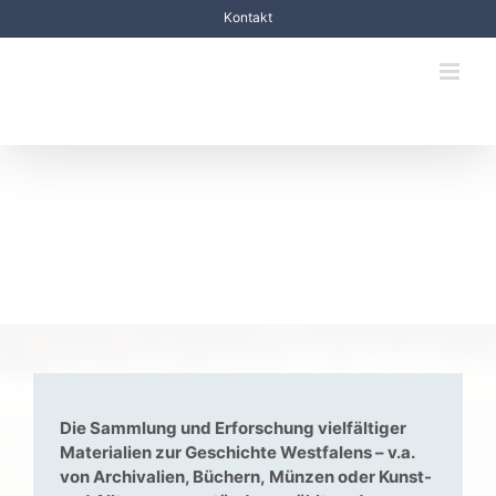
Zum
Kontakt
Inhalt
springen
Die Sammlung –
Überblick und
Geschichte
Die Sammlung und Erforschung vielfältiger
Materialien zur Geschichte Westfalens – v.a.
von Archivalien, Büchern, Münzen oder Kunst-