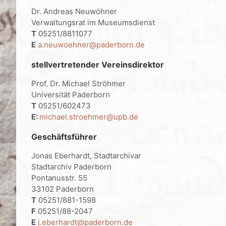
Dr. Andreas Neuwöhner
Verwaltungsrat im Museumsdienst
T
05251/8811077
E
a.neuwoehner@paderborn.de
stellvertretender Vereinsdirektor
Prof. Dr. Michael Ströhmer
Universität Paderborn
T
05251/602473
E:
michael.stroehmer@upb.de
Geschäftsführer
Jonas Eberhardt, Stadtarchivar
Stadtarchiv Paderborn
Pontanusstr. 55
33102 Paderborn
T
05251/881-1598
F
05251/88-2047
E
j.eberhardt@paderborn.de