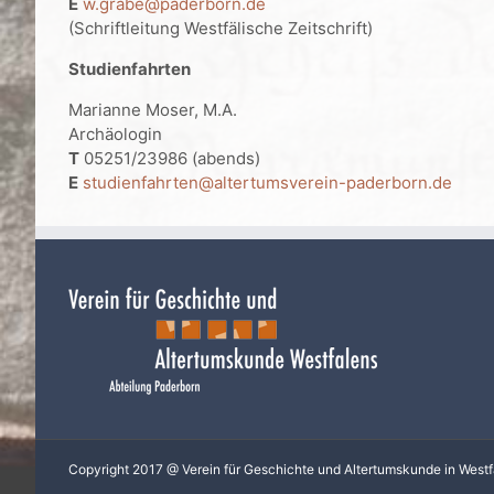
E
w.grabe@paderborn.de
(Schriftleitung Westfälische Zeitschrift)
Studienfahrten
Marianne Moser, M.A.
Archäologin
T
05251/23986 (abends)
E
studienfahrten@altertumsverein-paderborn.de
Copyright 2017 @ Verein für Geschichte und Altertumskunde in Westf