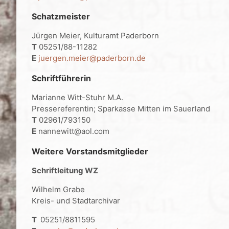
Schatzmeister
Jürgen Meier, Kulturamt Paderborn
T
05251/88-11282
E
juergen.meier@paderborn.de
Schriftführerin
Marianne Witt-Stuhr M.A.
Pressereferentin; Sparkasse Mitten im Sauerland
T
02961/793150
E
nannewitt@aol.com
Weitere Vorstandsmitglieder
Schriftleitung WZ
Wilhelm Grabe
Kreis- und Stadtarchivar
T
05251/8811595