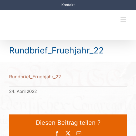
Zum
Kontakt
Inhalt
springen
Rundbrief_Fruehjahr_22
Rundbrief_Fruehjahr_22
24. April 2022
Diesen Beitrag teilen ?
Facebook
X
E-