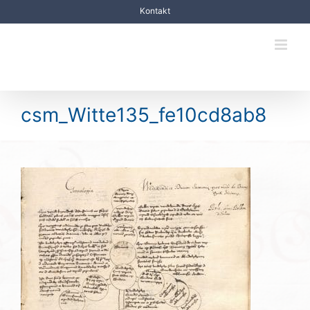
Zum
Kontakt
Inhalt
springen
csm_Witte135_fe10cd8ab8