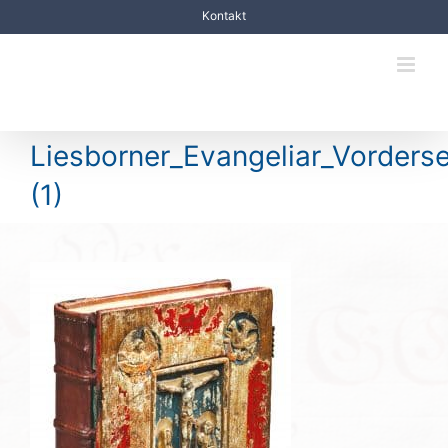
Zum
Kontakt
Inhalt
springen
Liesborner_Evangeliar_Vorderse
(1)