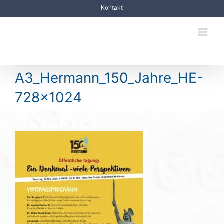
Zum
Kontakt
Inhalt
springen
A3_Hermann_150_Jahre_HE-
728×1024