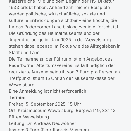
Kaiserreichs 1918 und dem Beginn der NS-Diktatur
1933 erlebt haben. Anhand zahlreicher Beispiele
werden politische, wirtschaftliche, soziale und
kulturelle Entwicklungen sichtbar – eine Epoche, die
für das Paderborner Land bislang wenig erforscht ist.
Die Gründung des Heimatmuseums und der
Jugendherberge im Jahr 1925 in der Wewelsburg
stehen dabei ebenso im Fokus wie das Alltagsleben in
Stadt und Land.
Die Teilnahme an der Führung ist ein Angebot des
Paderborner Altertumsvereins. Es fällt lediglich der
reduzierte Museumseintritt von 3 Euro pro Person an.
Treffpunkt ist um 15 Uhr an der Museumskasse der
Wewelsburg.
Eine Anmeldung ist nicht erforderlich.
T
ermin:
Freitag, 5. September 2025, 15 Uhr
Ort: Kreismuseum Wewelsburg, Burgwall 19, 33142
Büren-Wewelsburg
Leitung: Dr. Andreas Neuwöhner
Kosten: 3 Euro (Eintrittspreis Museum)