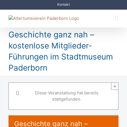
Zum
Kontakt
Inhalt
springen
Geschichte ganz nah –
kostenlose Mitglieder-
Führungen im Stadtmuseum
Paderborn
×
Diese Veranstaltung hat bereits
stattgefunden.
Geschichte ganz nah –