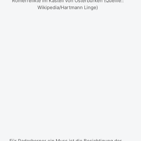
Römerrelikte im Kastell von Osterburken (Quellle::
Wikipedia/Hartmann Linge)
Für Paderborner ein Muss ist die Besichtigung der