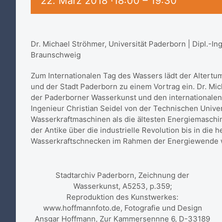
22. März 2018 ·18:00
–
19:30
Dr. Michael Ströhmer, Universität Paderborn | Dipl.-Ing
Braunschweig
Zum Internationalen Tag des Wassers lädt der Altert
und der Stadt Paderborn zu einem Vortrag ein. Dr. Mi
der Paderborner Wasserkunst und den internationalen
Ingenieur Christian Seidel von der Technischen Unive
Wasserkraftmaschinen als die ältesten Energiemaschi
der Antike über die industrielle Revolution bis in die
Wasserkraftschnecken im Rahmen der Energiewende 
Stadtarchiv Paderborn, Zeichnung der
Wasserkunst, A5253, p.359;
Reproduktion des Kunstwerkes:
www.hoffmannfoto.de, Fotografie und Design
Ansgar Hoffmann, Zur Kammersennne 6, D-33189