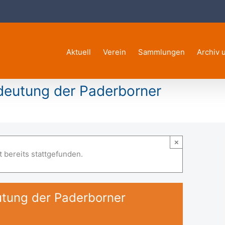
Aktuell
Verein
Sammlungen
Archiv 
deutung der Paderborner
×
 bereits stattgefunden.
utung der Paderborner