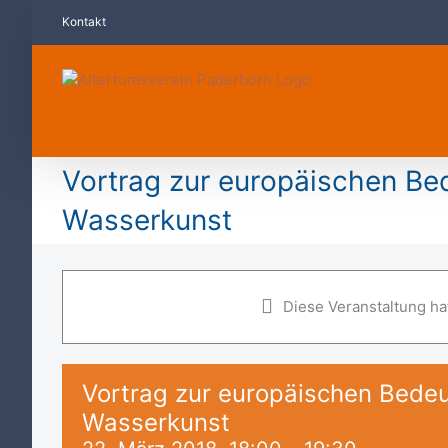
Zum
Kontakt
Inhalt
springen
Vortrag zur europäischen Be
Wasserkunst
Diese Veranstaltung hat
Vortrag zur europäischen Bede
Wasserkunst