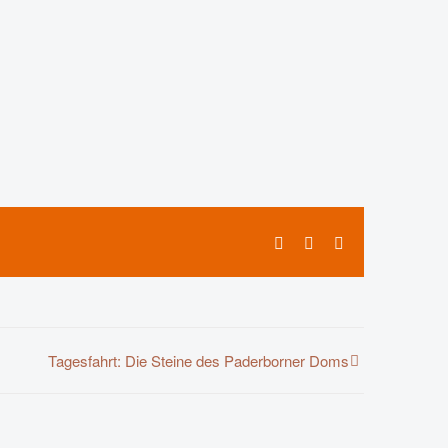
Facebook
X
E-
Mail
Tagesfahrt: Die Steine des Paderborner Doms