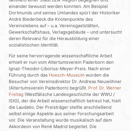
einander bewusst werden konnten. Am Beispiel
Dortmunds und seines Umlandes spürt der Historiker
Andrè Biederbeck die Knotenpunkte des
Vereinslebens auf – u.a. Vereinsgaststätten,
Gewerkschaftshaus, Verlagsgebäude – und untersucht
deren Relevanz für die Herausbildung einer
sozialistischen Identität.
Für seine hervorragende wissenschaftliche Arbeit
erhielt er nun vom Altertumsverein Paderborn den
Ignaz-Theodor-Liborius-Meyer-Preis. Nach einer
Führung durch das
Hoesch-Museum
wurden die
Besucher von Vereinsdirektor Dr. Andreas Neuwöhner
(Altertumsverein Paderborn) begrüßt.
Prof. Dr. Werner
Freitag
(Westfälische Landesgeschichte der WWU /
IStG), der die Arbeit wissenschaftlich betreut hat, hielt
die Laudatio. Der Preisträger stellte anschließend
selbst einige Aspekte aus seiner Forschungsarbeit
vor. Die Veranstaltung wurde musikalisch auf dem
Akkordeon von René Madrid begleitet. Die