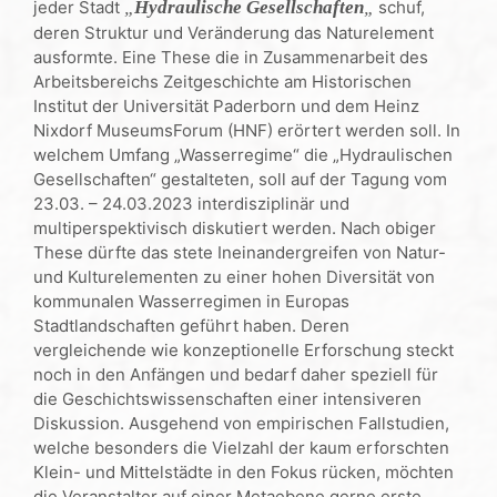
jeder Stadt
„
Hydraulische Gesellschaften
„
schuf,
deren Struktur und Veränderung das Naturelement
ausformte. Eine These die in Zusammenarbeit des
Arbeitsbereichs Zeitgeschichte am Historischen
Institut der Universität Paderborn und dem Heinz
Nixdorf MuseumsForum (HNF) erörtert werden soll. In
welchem Umfang „Wasserregime“ die „Hydraulischen
Gesellschaften“ gestalteten, soll auf der Tagung vom
23.03. – 24.03.2023 interdisziplinär und
multiperspektivisch diskutiert werden. Nach obiger
These dürfte das stete Ineinandergreifen von Natur-
und Kulturelementen zu einer hohen Diversität von
kommunalen Wasserregimen in Europas
Stadtlandschaften geführt haben. Deren
vergleichende wie konzeptionelle Erforschung steckt
noch in den Anfängen und bedarf daher speziell für
die Geschichtswissenschaften einer intensiveren
Diskussion. Ausgehend von empirischen Fallstudien,
welche besonders die Vielzahl der kaum erforschten
Klein- und Mittelstädte in den Fokus rücken, möchten
die Veranstalter auf einer Metaebene gerne erste