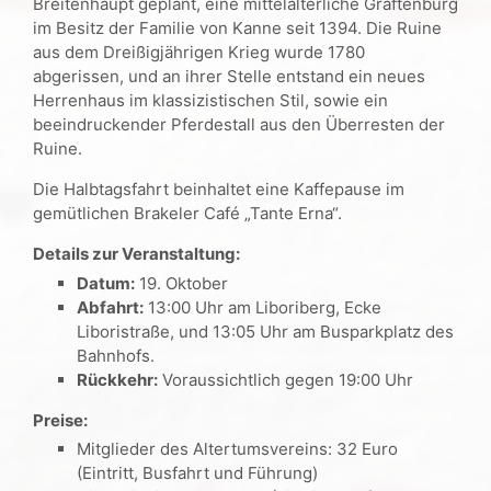
Breitenhaupt geplant, eine mittelalterliche Gräftenburg
im Besitz der Familie von Kanne seit 1394. Die Ruine
aus dem Dreißigjährigen Krieg wurde 1780
abgerissen, und an ihrer Stelle entstand ein neues
Herrenhaus im klassizistischen Stil, sowie ein
beeindruckender Pferdestall aus den Überresten der
Ruine.
Die Halbtagsfahrt beinhaltet eine Kaffepause im
gemütlichen Brakeler Café „Tante Erna“.
Details zur Veranstaltung:
Datum:
19. Oktober
Abfahrt:
13:00 Uhr am Liboriberg, Ecke
Liboristraße, und 13:05 Uhr am Busparkplatz des
Bahnhofs.
Rückkehr:
Voraussichtlich gegen 19:00 Uhr
Preise:
Mitglieder des Altertumsvereins: 32 Euro
(Eintritt, Busfahrt und Führung)