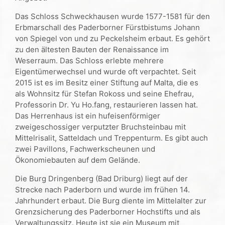
Das Schloss Schweckhausen wurde 1577-1581 für den
Erbmarschall des Paderborner Fürstbistums Johann
von Spiegel von und zu Peckelsheim erbaut. Es gehört
zu den ältesten Bauten der Renaissance im
Weserraum. Das Schloss erlebte mehrere
Eigentümerwechsel und wurde oft verpachtet. Seit
2015 ist es im Besitz einer Stiftung auf Malta, die es
als Wohnsitz für Stefan Rokoss und seine Ehefrau,
Professorin Dr. Yu Ho.fang, restaurieren lassen hat.
Das Herrenhaus ist ein hufeisenförmiger
zweigeschossiger verputzter Bruchsteinbau mit
Mittelrisalit, Satteldach und Treppenturm. Es gibt auch
zwei Pavillons, Fachwerkscheunen und
Ökonomiebauten auf dem Gelände.
Die Burg Dringenberg (Bad Driburg) liegt auf der
Strecke nach Paderborn und wurde im frühen 14.
Jahrhundert erbaut. Die Burg diente im Mittelalter zur
Grenzsicherung des Paderborner Hochstifts und als
Verwaltungssitz. Heute ist sie ein Museum mit