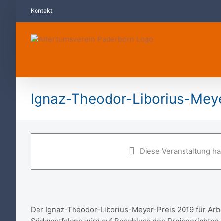
Zum
Kontakt
Inhalt
springen
Ignaz-Theodor-Liborius-Meye
Ignaz-Theodor-Liborius-Meyer-
Diese Veranstaltung hat
8. Dezember 2019 ·16:00
–
18:30
Der Ignaz-Theodor-Liborius-Meyer-Preis 2019 für Arbe
Südwestfalens wird auf Beschluss des Preisgerichtes 