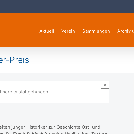
Aktuell
Verein
Sammlungen
Archiv 
r-Preis
×
Preis
 bereits stattgefunden.
iten junger Historiker zur Geschichte Ost- und
an Dr. Frank
Sobiech
für seine Habilitation „Torture