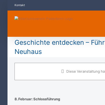
Zum
Kontakt
Inhalt
springen
Geschichte entdecken – Führ
Neuhaus
Geschichte entdecken – Führung
Neuhaus
Diese Veranstaltung hat
8. Februar 2026 ·14:30
–
16:30
8. Februar: Schlossführung