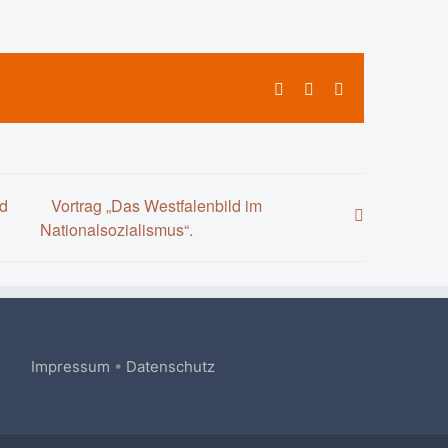
Facebook
X
E-
Mail
nd
Vortrag „Das Westfalenbild im
Nationalsozialismus“.
Impressum
•
Datenschutz