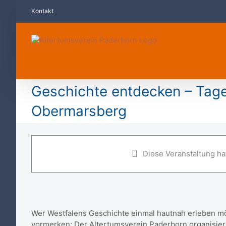
Zum
Kontakt
Inhalt
springen
Geschichte entdecken – Tag
Obermarsberg
Geschichte entdecken – Tagesf
Obermarsberg
Diese Veranstaltung hat
31. Januar 2026
Wer Westfalens Geschichte einmal hautnah erleben möc
vormerken: Der Altertumsverein Paderborn organisier