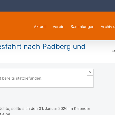
Aktuell
Verein
Sammlungen
Archiv 
esfahrt nach Padberg und
St
ahrt nach Padberg und
×
 bereits stattgefunden.
hte, sollte sich den 31. Januar 2026 im Kalender
t eine