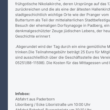
frühgotische Nikolaikirche, deren Ursprünge auf das 
zurückreichen und die als eine der ältesten Hallenkir
stadtgeschichtlich wichtige Orte wie der Pranger vom
Butterturm als Teil der mittelalterlichen Stadtbefestig
Besuch der ehemaligen Dorfsynagoge in Padberg, ein
denkmalgeschützter Zeuge jüdischen Lebens, der heu
Geschichte erinnert
.Abgerundet wird der Tag durch ein eine gemütliche 
trinken.Die Teilnahmegebühr beträgt 25 Euro für Mitgl
sind ausschließlich über die Geschäftsstelle des Verei
05251/88-11598). Die Kosten für das Mittagessen und 
Infobox:
Abfahrt aus Paderborn
Liboriberg / Ecke Liboristraße um 10:00 Uhr
Abfahrt Bahnhof, Busparkplatz um 10:10 Uhr