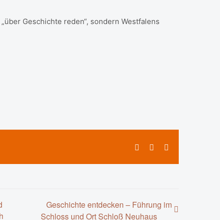
ur „über Geschichte reden“, sondern Westfalens
Facebook
X
E-
Mail
d
Geschichte entdecken – Führung im
h
Schloss und Ort Schloß Neuhaus