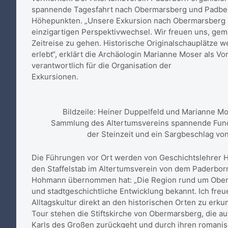
spannende Tagesfahrt nach Obermarsberg und Padberg 
Höhepunkten. „Unsere Exkursion nach Obermarsberg 
einzigartigen Perspektivwechsel. Wir freuen uns, gem
Zeitreise zu gehen. Historische Originalschauplätze 
erlebt“, erklärt die Archäologin Marianne Moser als V
verantwortlich für die Organisation der
Exkursionen.
Bildzeile: Heiner Duppelfeld und Marianne M
Sammlung des Altertumsvereins spannende Funde
der Steinzeit und ein Sargbeschlag von
Die Führungen vor Ort werden von Geschichtslehrer 
den Staffelstab im Altertumsverein von dem Paderbor
Hohmann übernommen hat: „Die Region rund um Oberma
und stadtgeschichtliche Entwicklung bekannt. Ich freu
Alltagskultur direkt an den historischen Orten zu erku
Tour stehen die Stiftskirche von Obermarsberg, die a
Karls des Großen zurückgeht und durch ihren romanis