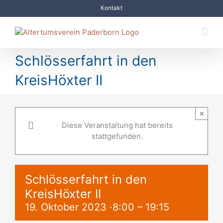
Zum
Kontakt
Inhalt
springen
Schlösserfahrt in den
KreisHöxter II
×
Diese Veranstaltung hat bereits
stattgefunden.
Schlösserfahrt in den
KreisHöxter II
19. Oktober 2023 ·8:00
–
19:15