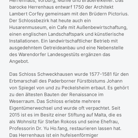
Herrenhaus, Vorburg, Mühle und Brauereikeller. Das
barocke Herrenhaus entwarf 1750 der Architekt
Lambert Corfey gemeinsam mit den Brüdern Pictorius.
Der Schlossbezirk hat heute auch ein
Husarenmuseum, ein Cafe mit Außenbewirtschaftung,
einen englischen Landschaftspark und künstlerische
Installationen. Ein landwirtschaftlicher Betrieb mit
ausgedehntem Getreideanbau und eine Nebenstelle
des Warendorfer Landesgestüts ergänzen das
Angebot.
Das Schloss Schweckhausen wurde 1577-1581 für den
Erbmarschall des Paderborner Fürstbistums Johann
von Spiegel von und zu Peckelsheim erbaut. Es gehört
zu den ältesten Bauten der Renaissance im
Weserraum. Das Schloss erlebte mehrere
Eigentümerwechsel und wurde oft verpachtet. Seit
2015 ist es im Besitz einer Stiftung auf Malta, die es
als Wohnsitz für Stefan Rokoss und seine Ehefrau,
Professorin Dr. Yu Ho.fang, restaurieren lassen hat.
Das Herrenhaus ist ein hufeisenförmiger