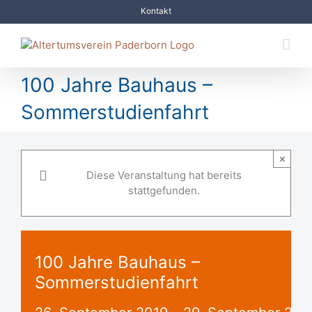
Zum
Kontakt
Inhalt
springen
100 Jahre Bauhaus –
Sommerstudienfahrt
×
Diese Veranstaltung hat bereits
stattgefunden.
100 Jahre Bauhaus –
Sommerstudienfahrt