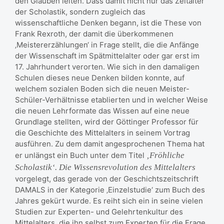
den Glauben leiten. Dass damit nicht nur das Zeitalter
der Scholastik, sondern zugleich das
wissenschaftliche Denken begann, ist die These von
Frank Rexroth, der damit die überkommenen
‚Meistererzählungen‘ in Frage stellt, die die Anfänge
der Wissenschaft im Spätmittelalter oder gar erst im
17. Jahrhundert verorten. Wie sich in den damaligen
Schulen dieses neue Denken bilden konnte, auf
welchem sozialen Boden sich die neuen Meister-
Schüler-Verhältnisse etablierten und in welcher Weise
die neuen Lehrformate das Wissen auf eine neue
Grundlage stellten, wird der Göttinger Professor für
die Geschichte des Mittelalters in seinem Vortrag
ausführen. Zu dem damit angesprochenen Thema hat
er unlängst ein Buch unter dem Titel
‚Fröhliche
Scholastik‘. Die Wissensrevolution des Mittelalters
vorgelegt, das gerade von der Geschichtszeitschrift
DAMALS in der Kategorie ‚Einzelstudie‘ zum Buch des
Jahres gekürt wurde. Es reiht sich ein in seine vielen
Studien zur Experten- und Gelehrtenkultur des
Mittelalters, die ihn selbst zum Experten für die Frage