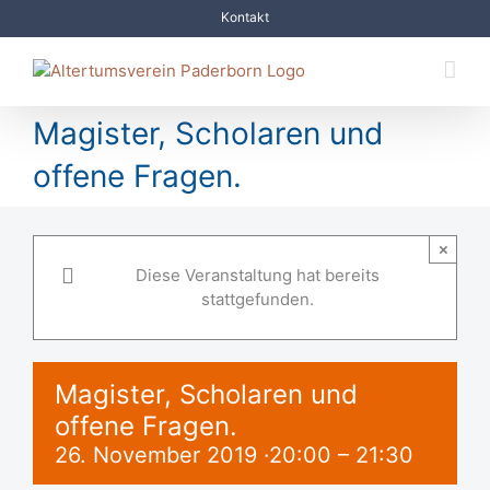
Zum
Kontakt
Inhalt
springen
Magister, Scholaren und
offene Fragen.
×
Diese Veranstaltung hat bereits
stattgefunden.
Magister, Scholaren und
offene Fragen.
26. November 2019 ·20:00
–
21:30